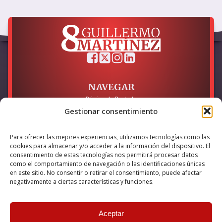
NAVEGAR
Página de Portada
Sobre mí / Contacto
Gestionar consentimiento
LEGAL
Para ofrecer las mejores experiencias, utilizamos tecnologías como las
cookies para almacenar y/o acceder a la información del dispositivo. El
Política de Privacidad
Política de Cookies
consentimiento de estas tecnologías nos permitirá procesar datos
Accesibilidad
como el comportamiento de navegación o las identificaciones únicas
en este sitio. No consentir o retirar el consentimiento, puede afectar
Esta empresa ha sido beneficiaria del bono Kit Digital y lo ha
negativamente a ciertas características y funciones.
utilizado para la solución digital: Sitio web y presencia en
internet, financiado por la Unión Europea – NextGeneration EU
Aceptar