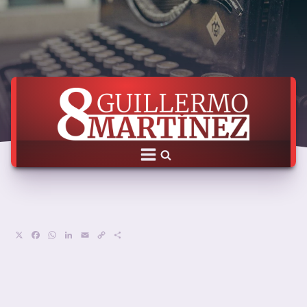
X
Facebook
WhatsApp
LinkedIn
Email
Copy
Compartir
Link