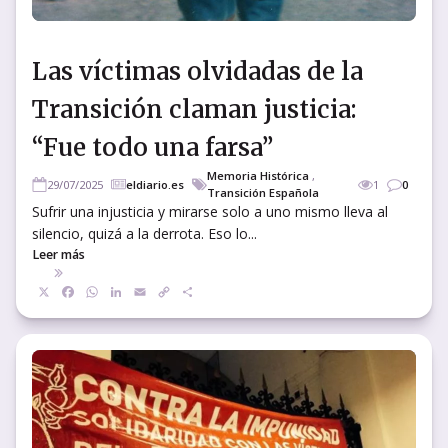
Las víctimas olvidadas de la
Transición claman justicia:
“Fue todo una farsa”
Memoria Histórica
,
29/07/2025
eldiario.es
1
0
Transición Española
Sufrir una injusticia y mirarse solo a uno mismo lleva al
silencio, quizá a la derrota. Eso lo...
Leer más
X
Facebook
WhatsApp
LinkedIn
Email
Copy
Compartir
Link