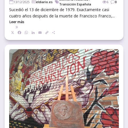
13/12/2025
eldiario.es
6
0
Transición Española
Sucedió el 13 de diciembre de 1979. Exactamente casi
cuatro años después de la muerte de Francisco Franco,...
Leer más
X
Facebook
WhatsApp
LinkedIn
Email
Copy
Compartir
Link