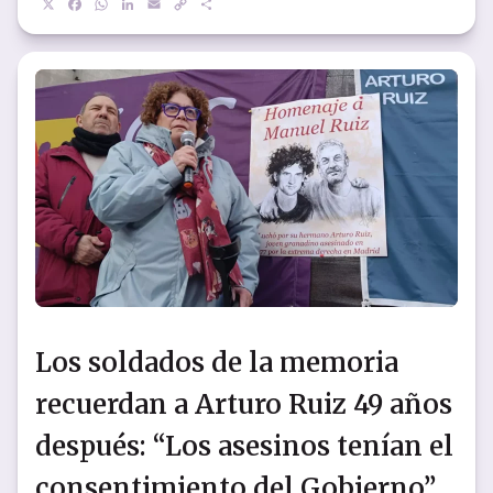
X
Facebook
WhatsApp
LinkedIn
Email
Copy
Compartir
Link
Los soldados de la memoria
recuerdan a Arturo Ruiz 49 años
después: “Los asesinos tenían el
consentimiento del Gobierno”