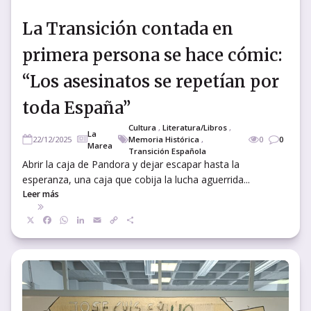
La Transición contada en
primera persona se hace cómic:
“Los asesinatos se repetían por
toda España”
Cultura
,
Literatura/Libros
,
La
22/12/2025
Memoria Histórica
,
0
0
Marea
Transición Española
Abrir la caja de Pandora y dejar escapar hasta la
esperanza, una caja que cobija la lucha aguerrida...
Leer más
X
Facebook
WhatsApp
LinkedIn
Email
Copy
Compartir
Link