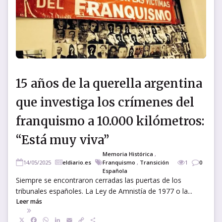
15 años de la querella argentina
que investiga los crímenes del
franquismo a 10.000 kilómetros:
“Está muy viva”
Memoria Histórica
,
14/05/2025
eldiario.es
Franquismo
,
Transición
1
0
Española
Siempre se encontraron cerradas las puertas de los
tribunales españoles. La Ley de Amnistía de 1977 o la...
Leer más
X
Facebook
WhatsApp
LinkedIn
Email
Copy
Compartir