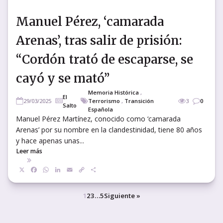
Manuel Pérez, ‘camarada
Arenas’, tras salir de prisión:
“Cordón trató de escaparse, se
cayó y se mató”
Memoria Histórica
,
El
29/03/2025
Terrorismo
,
Transición
3
0
Salto
Española
Manuel Pérez Martínez, conocido como ‘camarada
Arenas’ por su nombre en la clandestinidad, tiene 80 años
y hace apenas unas...
Leer más
X
Facebook
WhatsApp
LinkedIn
Email
Copy
Compartir
Link
1
2
3
…
5
Siguiente »