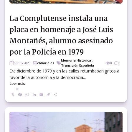
La Complutense instala una
placa en homenaje a José Luis
Montañés, alumno asesinado
por la Policía en 1979
Memoria Histórica
,
18/09/2025
eldiario.es
0
0
Transición Española
Era diciembre de 1979 y en las calles retumbaban gritos a
favor de la autonomía y la democracia...
Leer más
X
Facebook
WhatsApp
LinkedIn
Email
Copy
Compartir
Link