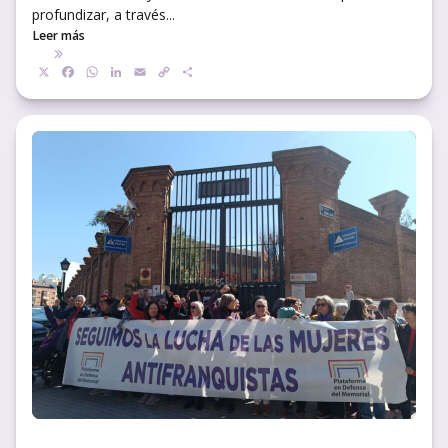
profundizar, a través...
Leer más
X
Facebook
WhatsApp
LinkedIn
Email
Copy
Compartir
Link