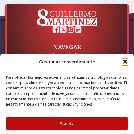
NAVEGAR
Página de Portada
Sobre mí / Contacto
Gestionar consentimiento
LEGAL
Para ofrecer las mejores experiencias, utilizamos tecnologías como las
cookies para almacenar y/o acceder a la información del dispositivo. El
Política de Privacidad
Política de Cookies
consentimiento de estas tecnologías nos permitirá procesar datos
Accesibilidad
como el comportamiento de navegación o las identificaciones únicas
en este sitio. No consentir o retirar el consentimiento, puede afectar
Esta empresa ha sido beneficiaria del bono Kit Digital y lo ha
negativamente a ciertas características y funciones.
utilizado para la solución digital: Sitio web y presencia en
internet, financiado por la Unión Europea – NextGeneration EU
Aceptar