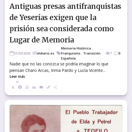
Antiguas presas antifranquistas
de Yeserías exigen que la
prisión sea considerada como
Lugar de Memoria
Memoria Histórica
,
01/03/2026
eldiario.es
Franquismo
,
Transición
7
0
Española
Nadie que no las conozca se podría imaginar lo que
piensan Charo Arcas, Inma Pardo y Lucía Vicente...
Leer más
X
Facebook
WhatsApp
LinkedIn
Email
Copy
Compartir
Link