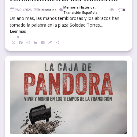
Memoria Histórica
,
25/01/2026
eldiario.es
1
0
Transición Española
Un año más, las manos temblorosas y los abrazos han
tomado la palabra en la plaza Soledad Torres...
Leer más
X
Facebook
WhatsApp
LinkedIn
Email
Copy
Compartir
Link