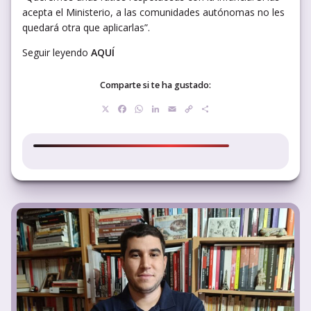
acepta el Ministerio, a las comunidades autónomas no les
quedará otra que aplicarlas”.
Seguir leyendo
AQUÍ
Comparte si te ha gustado:
X
Facebook
WhatsApp
LinkedIn
Email
Copy
Compartir
Link