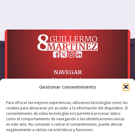
NAVEGAR
Página de Portada
Sobre mí / Contacto
Gestionar consentimiento
LEGAL
Para ofrecer las mejores experiencias, utilizamos tecnologías como las
cookies para almacenar y/o acceder a la información del dispositivo. El
Política de Privacidad
Política de Cookies
consentimiento de estas tecnologías nos permitirá procesar datos
Accesibilidad
como el comportamiento de navegación o las identificaciones únicas
en este sitio. No consentir o retirar el consentimiento, puede afectar
Esta empresa ha sido beneficiaria del bono Kit Digital y lo ha
negativamente a ciertas características y funciones.