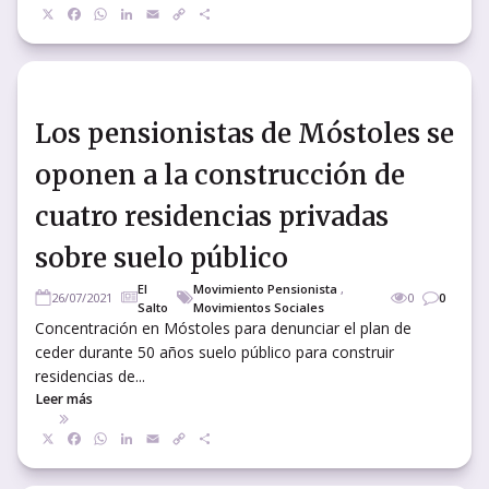
X
Facebook
WhatsApp
LinkedIn
Email
Copy
Compartir
Link
Los pensionistas de Móstoles se
oponen a la construcción de
cuatro residencias privadas
sobre suelo público
El
Movimiento Pensionista
,
26/07/2021
0
0
Salto
Movimientos Sociales
Concentración en Móstoles para denunciar el plan de
ceder durante 50 años suelo público para construir
residencias de...
Leer más
X
Facebook
WhatsApp
LinkedIn
Email
Copy
Compartir
Link