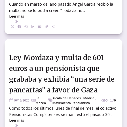
Cuando en marzo del año pasado Ángel García recibió la
multa, no se lo podía creer. “Todavía no...
Leer más
X
Facebook
WhatsApp
LinkedIn
Email
Copy
Compartir
Link
Ley Mordaza y multa de 601
euros a un pensionista que
grababa y exhibía “una serie de
pancartas” a favor de Gaza
La
Alcalá de Henares
,
Madrid
,
10/12/2023
0
0
Marea
Movimiento Pensionista
Como todos los últimos lunes de final de mes, el colectivo
Pensionistas Complutenses se manifestó el pasado 30...
Leer más