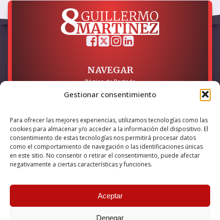
NAVEGAR
Página de Portada
Sobre mí / Contacto
Gestionar consentimiento
LEGAL
Para ofrecer las mejores experiencias, utilizamos tecnologías como las
Política de Privacidad
cookies para almacenar y/o acceder a la información del dispositivo. El
Política de Cookies
consentimiento de estas tecnologías nos permitirá procesar datos
Accesibilidad
como el comportamiento de navegación o las identificaciones únicas
en este sitio. No consentir o retirar el consentimiento, puede afectar
Esta empresa ha sido beneficiaria del bono Kit Digital y lo ha
negativamente a ciertas características y funciones.
utilizado para la solución digital: Sitio web y presencia en
internet, financiado por la Unión Europea – NextGeneration EU
Aceptar
Denegar
© 2026 Guillermo Martínez | Todos los derechos reservados |