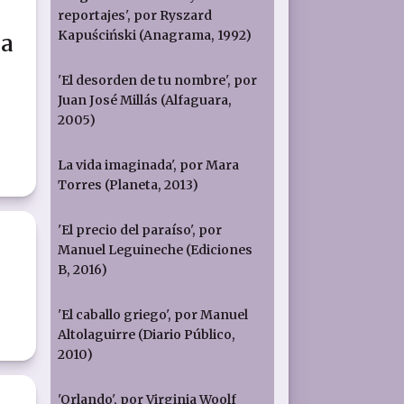
reportajes', por Ryszard
Kapuściński (Anagrama, 1992)
da
'El desorden de tu nombre', por
Juan José Millás (Alfaguara,
2005)
La vida imaginada', por Mara
Torres (Planeta, 2013)
'El precio del paraíso', por
Manuel Leguineche (Ediciones
B, 2016)
'El caballo griego', por Manuel
Altolaguirre (Diario Público,
2010)
'Orlando', por Virginia Woolf