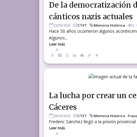
De la democratización de
cánticos nazis actuales
22/05/2025
CTXT
Memoria Histórica
0
Hace 50 años ocurrieron algunos acontecimien
Algunos...
Leer más
X
Facebook
WhatsApp
LinkedIn
Email
Copy
Compartir
Link
La lucha por crear un c
Cáceres
24/03/2025
CTXT
Memoria Histórica
,
Fran
Frederic Sánchez llegó a la prisión provincial
Leer más