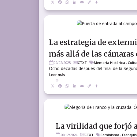
X
Facebook
WhatsApp
LinkedIn
Email
Copy
Compartir
Link
La estrategia de extermi
más allá de las cámaras 
09/02/2025
CTXT
Memoria Histórica
,
Cultu
Ocho décadas después del final de la Segunda
Leer más
X
Facebook
WhatsApp
LinkedIn
Email
Copy
Compartir
Link
La virilidad que forjó 
26/12/2024
CTXT
Feminismo
,
Franqui