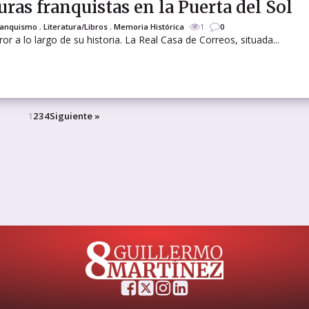
uras franquistas en la Puerta del Sol
ranquismo
,
Literatura/Libros
,
Memoria Histórica
1
0
or a lo largo de su historia. La Real Casa de Correos, situada...
rtir
1
2
3
4
Siguiente »