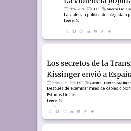
La violencia popula
29/07/2024
CTXT
Guerra Civil E
La violencia política desplegada a p
Leer más
X
Facebook
WhatsApp
LinkedIn
Email
Copy
Compart
Link
Los secretos de la Trans
Kissinger envió a Españ
24/06/2024
CTXT
Cultura
,
Literatura/Libro
Después de examinar miles de cables diplom
Estados Unidos...
Leer más
X
Facebook
WhatsApp
LinkedIn
Email
Copy
Compartir
Link