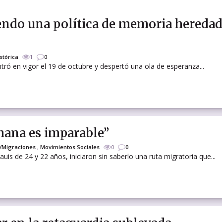
endo una política de memoria hereda
stórica
1
0
ó en vigor el 19 de octubre y despertó una ola de esperanza...
mana es imparable”
/Migraciones
,
Movimientos Sociales
0
0
uis de 24 y 22 años, iniciaron sin saberlo una ruta migratoria que...
tir