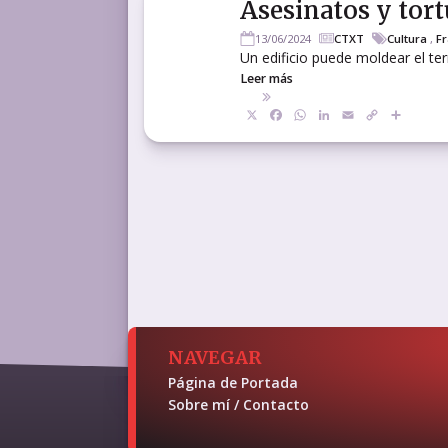
Asesinatos y tort
13/06/2024
CTXT
Cultura
,
F
Un edificio puede moldear el terr
Leer más
X
Facebook
WhatsApp
LinkedIn
Email
Copy
Compa
Link
NAVEGAR
Página de Portada
Sobre mí / Contacto