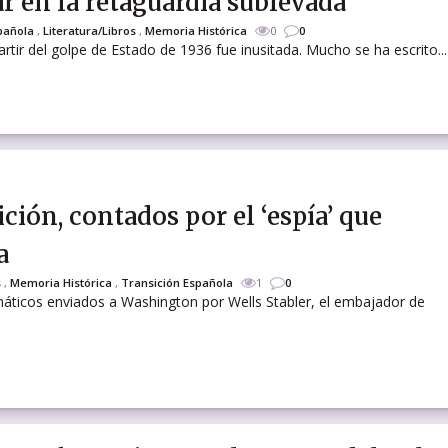
r en la retaguardia sublevada
spañola
,
Literatura/Libros
,
Memoria Histórica
0
0
artir del golpe de Estado de 1936 fue inusitada. Mucho se ha escrito...
ir
ición, contados por el ‘espía’ que
a
s
,
Memoria Histórica
,
Transición Española
1
0
áticos enviados a Washington por Wells Stabler, el embajador de