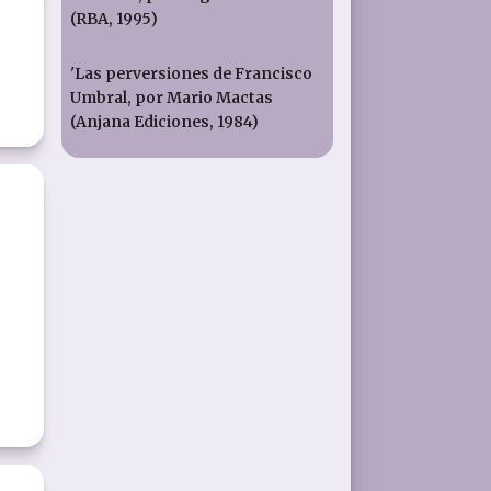
(RBA, 1995)
'Las perversiones de Francisco
Umbral, por Mario Mactas
(Anjana Ediciones, 1984)