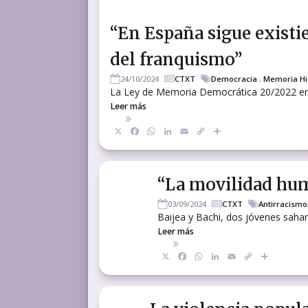
“En España sigue existi
del franquismo”
24/10/2024
CTXT
Democracia
,
Memoria Hi
La Ley de Memoria Democrática 20/2022 entr
Leer más
X
Facebook
WhatsApp
LinkedIn
Email
Copy
Compartir
Link
“La movilidad hu
03/09/2024
CTXT
Antirracismo
Baijea y Bachi, dos jóvenes sahara
Leer más
X
Facebook
WhatsApp
LinkedIn
Email
Copy
Compar
Link