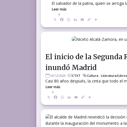
El salvador de la patria, quien se arroga 
Leer más
X
Facebook
WhatsApp
LinkedIn
Email
Copy
Compartir
Link
El inicio de la Segunda
inundó Madrid
10/12/2024
CTXT
Cultura
,
Literatura/Libro
Casi 80 años después, la cinta que todo el 
Leer más
X
Facebook
WhatsApp
LinkedIn
Email
Copy
Compartir
Link