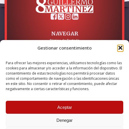
NAVEGAR
Página de Portada
Sobre mí / Contacto
Gestionar consentimiento
LEGAL
Para ofrecer las mejores experiencias, utilizamos tecnologías como las
Política de Privacidad
cookies para almacenar y/o acceder a la información del dispositivo. El
Política de Cookies
consentimiento de estas tecnologías nos permitirá procesar datos
Accesibilidad
como el comportamiento de navegación o las identificaciones únicas
en este sitio. No consentir o retirar el consentimiento, puede afectar
Esta empresa ha sido beneficiaria del bono Kit Digital y lo ha
negativamente a ciertas características y funciones.
utilizado para la solución digital: Sitio web y presencia en
internet, financiado por la Unión Europea – NextGeneration EU
Aceptar
Denegar
© 2026 Guillermo Martínez | Todos los derechos reservados |
Powered by
Anova IT