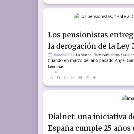
Link
Los pensionistas entreg
la derogación de la Ley
26/06/2026
La Marea
Movimientos Sociale
Cuando en marzo del año pasado Ángel García 
Leer más
X
Facebook
WhatsApp
LinkedIn
Email
Copy
Compartir
Link
Dialnet: una iniciativa 
España cumple 25 años 