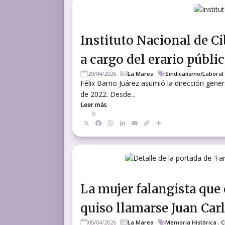
Instituto Nacional de C
a cargo del erario públi
20/04/2026
La Marea
Sindicalismo/Laboral
Félix Barrio Juárez asumió la dirección gene
de 2022. Desde...
Leer más
X
Facebook
WhatsApp
LinkedIn
Email
Copy
Compartir
Link
La mujer falangista que 
quiso llamarse Juan Carl
05/04/2026
La Marea
Memoria Histórica
,
C