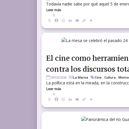
Todavía nadie sabe por qué aquel 5 de enero d
Leer más
X
Facebook
WhatsApp
LinkedIn
Email
Copy
Compartir
Link
El cine como herramient
contra los discursos tota
30/03/2026
La Marea
Cine
,
Cultura
,
Memori
La política está en la mirada, en la construcc
Leer más
X
Facebook
WhatsApp
LinkedIn
Email
Copy
Compartir
Link