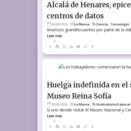
Alcalá de Henares, epice
centros de datos
04/08/2026
La Marea
Ciencia
,
Tecnología
Anuncios grandilocuentes por parte de la Adm
Leer más
X
Facebook
WhatsApp
LinkedIn
Email
Copy
Compartir
Link
Huelga indefinida en el 
Museo Reina Sofía
30/06/2026
La Marea
Sindicalismo/Laboral
Si uno decide visitar el Museo Nacional y C
Leer más
X
Facebook
WhatsApp
LinkedIn
Email
Copy
Compartir