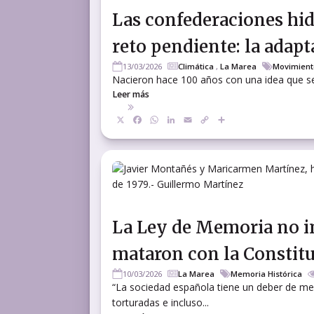
Las confederaciones hi
reto pendiente: la adapt
13/03/2026
Climática
,
La Marea
Movimient
Nacieron hace 100 años con una idea que se
Leer más
X
Facebook
WhatsApp
LinkedIn
Email
Copy
Compartir
Link
La Ley de Memoria no in
mataron con la Constitu
10/03/2026
La Marea
Memoria Histórica
“La sociedad española tiene un deber de me
torturadas e incluso...