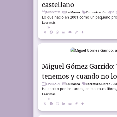
castellano
16/06/2026
La Marea
Comunicación
0
Lo que nació en 2001 como un pequeño proyect
Leer más
X
Facebook
WhatsApp
LinkedIn
Email
Copy
Compartir
Link
Miguel Gómez Garrido: “
tenemos y cuando no l
13/05/2026
La Marea
Literatura/Libros
,
Cu
Ha escrito por las tardes, en sus ratos libre
Leer más
X
Facebook
WhatsApp
LinkedIn
Email
Copy
Compartir
Link