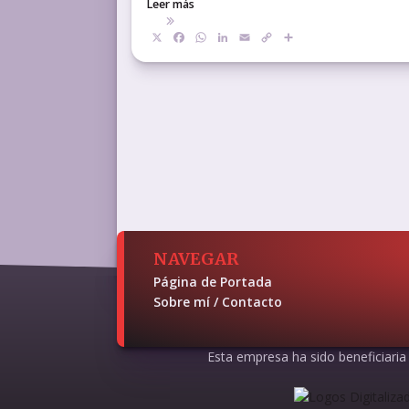
Leer más
X
Facebook
WhatsApp
LinkedIn
Email
Copy
Compartir
Link
NAVEGAR
Página de Portada
Sobre mí / Contacto
Esta empresa ha sido beneficiaria d