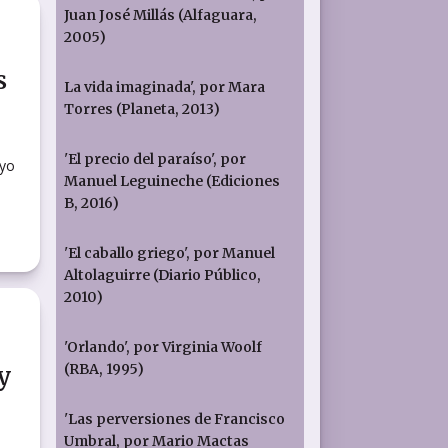
Juan José Millás (Alfaguara,
2005)
s
La vida imaginada', por Mara
Torres (Planeta, 2013)
'El precio del paraíso', por
ayo
Manuel Leguineche (Ediciones
B, 2016)
'El caballo griego', por Manuel
Altolaguirre (Diario Público,
2010)
'Orlando', por Virginia Woolf
(RBA, 1995)
 y
'Las perversiones de Francisco
Umbral, por Mario Mactas