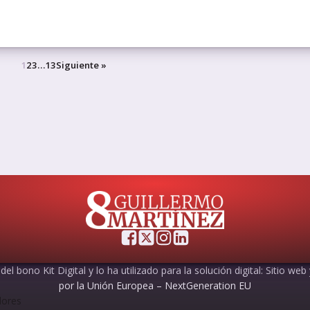
1
2
3
…
13
Siguiente »
el bono Kit Digital y lo ha utilizado para la solución digital: Sitio web
por la Unión Europea – NextGeneration EU