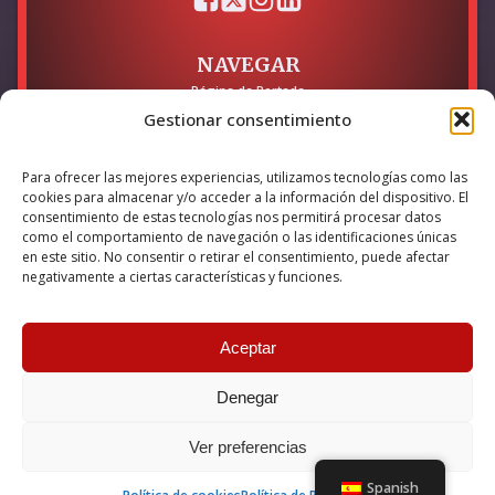
NAVEGAR
Página de Portada
Sobre mí / Contacto
Gestionar consentimiento
LEGAL
Para ofrecer las mejores experiencias, utilizamos tecnologías como las
Política de Privacidad
cookies para almacenar y/o acceder a la información del dispositivo. El
Política de Cookies
consentimiento de estas tecnologías nos permitirá procesar datos
Accesibilidad
como el comportamiento de navegación o las identificaciones únicas
en este sitio. No consentir o retirar el consentimiento, puede afectar
Esta empresa ha sido beneficiaria del bono Kit Digital y lo ha
negativamente a ciertas características y funciones.
utilizado para la solución digital: Sitio web y presencia en
internet, financiado por la Unión Europea – NextGeneration EU
Aceptar
Denegar
© 2026 Guillermo Martínez | Todos los derechos reservados |
Powered by
Anova IT
Ver preferencias
Spanish