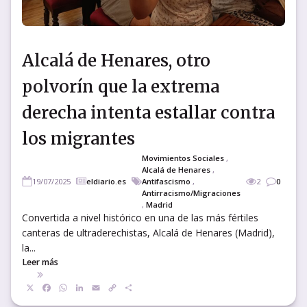
Alcalá de Henares, otro
polvorín que la extrema
derecha intenta estallar contra
los migrantes
Movimientos Sociales
,
Alcalá de Henares
,
19/07/2025
eldiario.es
Antifascismo
,
2
0
Antirracismo/Migraciones
,
Madrid
Convertida a nivel histórico en una de las más fértiles
canteras de ultraderechistas, Alcalá de Henares (Madrid),
la...
Leer más
X
Facebook
WhatsApp
LinkedIn
Email
Copy
Compartir
Link