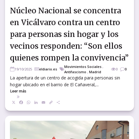
Núcleo Nacional se concentra
en Vicálvaro contra un centro
para personas sin hogar y los
vecinos responden: “Son ellos
quienes rompen la convivencia”
Movimientos Sociales
,
19/10/2025
eldiario.es
0
0
Antifascismo
,
Madrid
La apertura de un centro de acogida para personas sin
hogar ubicado en el barrio de El Cañaveral,...
Leer más
X
Facebook
WhatsApp
LinkedIn
Email
Copy
Compartir
Link