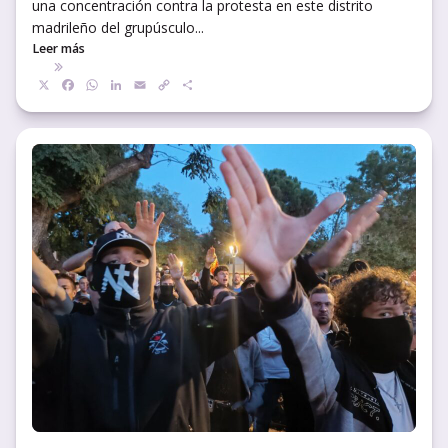
una concentración contra la protesta en este distrito
madrileño del grupúsculo...
Leer más
X
Facebook
WhatsApp
LinkedIn
Email
Copy
Compartir
Link