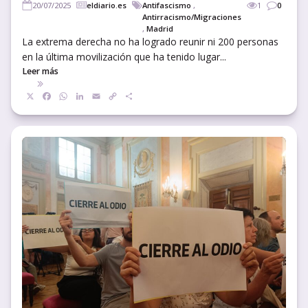
20/07/2025
eldiario.es
Antifascismo
,
1
0
Antirracismo/Migraciones
,
Madrid
La extrema derecha no ha logrado reunir ni 200 personas
en la última movilización que ha tenido lugar...
Leer más
X
Facebook
WhatsApp
LinkedIn
Email
Copy
Compartir
Link