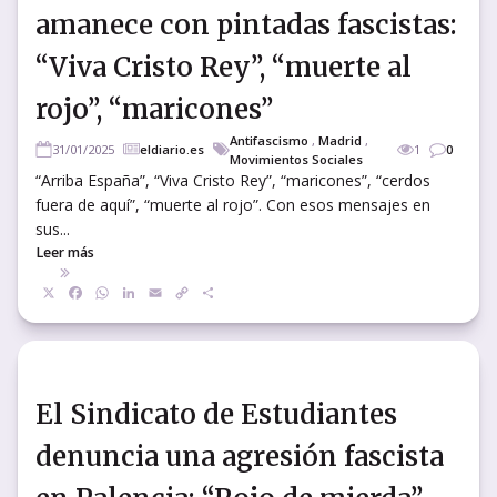
amanece con pintadas fascistas:
“Viva Cristo Rey”, “muerte al
rojo”, “maricones”
Antifascismo
,
Madrid
,
31/01/2025
eldiario.es
1
0
Movimientos Sociales
“Arriba España”, “Viva Cristo Rey”, “maricones”, “cerdos
fuera de aquí”, “muerte al rojo”. Con esos mensajes en
sus...
Leer más
X
Facebook
WhatsApp
LinkedIn
Email
Copy
Compartir
Link
El Sindicato de Estudiantes
denuncia una agresión fascista