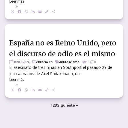
Leer más
X
Facebook
WhatsApp
LinkedIn
Email
Copy
Compartir
Link
España no es Reino Unido, pero
el discurso de odio es el mismo
10/08/2024
eldiario.es
Antifascismo
1
0
El asesinato de tres niñas en Southport el pasado 29 de
julio a manos de Axel Rudakubana, un...
Leer más
X
Facebook
WhatsApp
LinkedIn
Email
Copy
Compartir
Link
1
2
3
Siguiente »