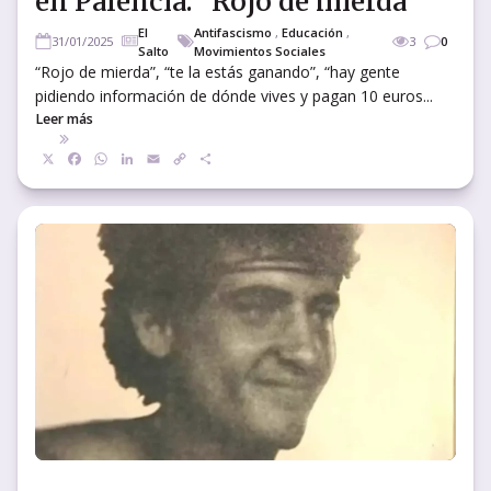
en Palencia: “Rojo de mierda”
El
Antifascismo
,
Educación
,
31/01/2025
3
0
Salto
Movimientos Sociales
“Rojo de mierda”, “te la estás ganando”, “hay gente
pidiendo información de dónde vives y pagan 10 euros...
Leer más
X
Facebook
WhatsApp
LinkedIn
Email
Copy
Compartir
Link