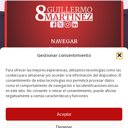
NAVEGAR
Página de Portada
Sobre mí / Contacto
Gestionar consentimiento
LEGAL
Para ofrecer las mejores experiencias, utilizamos tecnologías como las
Política de Privacidad
cookies para almacenar y/o acceder a la información del dispositivo. El
Política de Cookies
consentimiento de estas tecnologías nos permitirá procesar datos
Accesibilidad
como el comportamiento de navegación o las identificaciones únicas
en este sitio. No consentir o retirar el consentimiento, puede afectar
Esta empresa ha sido beneficiaria del bono Kit Digital y lo ha
negativamente a ciertas características y funciones.
utilizado para la solución digital: Sitio web y presencia en
internet, financiado por la Unión Europea – NextGeneration EU
Aceptar
Denegar
© 2026 Guillermo Martínez | Todos los derechos reservados |