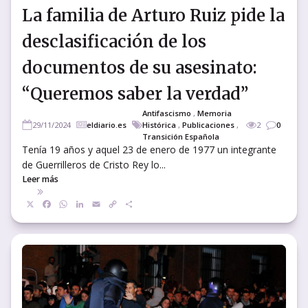
La familia de Arturo Ruiz pide la
desclasificación de los
documentos de su asesinato:
“Queremos saber la verdad”
Antifascismo
,
Memoria
29/11/2024
eldiario.es
Histórica
,
Publicaciones
,
2
0
Transición Española
Tenía 19 años y aquel 23 de enero de 1977 un integrante
de Guerrilleros de Cristo Rey lo...
Leer más
X
Facebook
WhatsApp
LinkedIn
Email
Copy
Compartir
Link