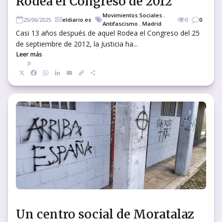
Rodea el Congreso de 2012
Movimientos Sociales
,
25/06/2025
eldiario.es
0
0
Antifascismo
,
Madrid
Casi 13 años después de aquel Rodea el Congreso del 25
de septiembre de 2012, la Justicia ha...
Leer más
X
Facebook
WhatsApp
LinkedIn
Email
Copy
Compartir
Link
Un centro social de Moratalaz