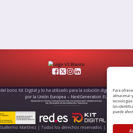
el bono Kit Digital y lo ha utilizado para la solución digital: Sitio web
Para ofrece
almacenar y
por la Unión Europea – NextGeneration EU
tecnologías
las identifi
puede afecta
Guillermo Martínez | Todos los derechos reservados |
Powered by
A
A