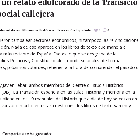
 un relato edulcorado de la Transici
ocial callejera
atura/Libros
,
Memoria Histórica
,
Transición Española
0
0
hicieron tambalear sectores económicos, ni tampoco las reivindicacion
ición. Nada de eso aparece en los libros de texto que maneja el
ia más reciente de España. Eso es lo que se desgrana de la
udios Políticos y Constitucionales, donde se analiza de forma
es, próximos votantes, retienen a la hora de comprender el pasado 
Javier Tébar, ambos miembros del Centre d'Estudis Històrics
a (UB), La Transición española en las aulas. Historia y memoria en la
ctualidad en los 19 manuales de Historia que a día de hoy se editan en
a avanzado mucho en estas cuestiones, los libros de texto van muy
Comparte si te ha gustado: