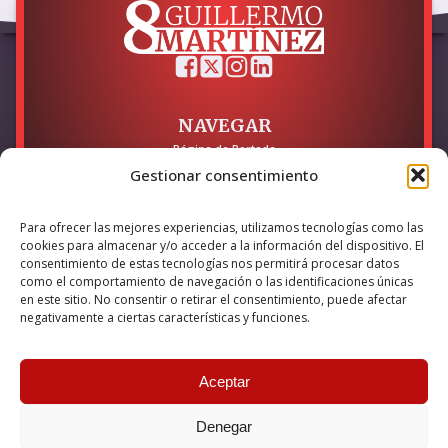
NAVEGAR
Página de Portada
Sobre mí / Contacto
Gestionar consentimiento
LEGAL
Para ofrecer las mejores experiencias, utilizamos tecnologías como las
Política de Privacidad
cookies para almacenar y/o acceder a la información del dispositivo. El
Política de Cookies
consentimiento de estas tecnologías nos permitirá procesar datos
Accesibilidad
como el comportamiento de navegación o las identificaciones únicas
en este sitio. No consentir o retirar el consentimiento, puede afectar
Esta empresa ha sido beneficiaria del bono Kit Digital y lo ha
negativamente a ciertas características y funciones.
utilizado para la solución digital: Sitio web y presencia en
internet, financiado por la Unión Europea – NextGeneration EU
Aceptar
Denegar
© 2026 Guillermo Martínez | Todos los derechos reservados |