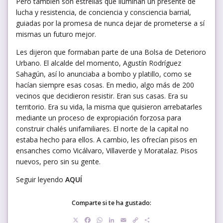
Pero también son estrellas que iluminan un presente de
lucha y resistencia, de conciencia y consciencia barrial,
guiadas por la promesa de nunca dejar de prometerse a sí
mismas un futuro mejor.
Les dijeron que formaban parte de una Bolsa de Deterioro
Urbano. El alcalde del momento, Agustín Rodríguez
Sahagún, así lo anunciaba a bombo y platillo, como se
hacían siempre esas cosas. En medio, algo más de 200
vecinos que decidieron resistir. Eran sus casas. Era su
territorio. Era su vida, la misma que quisieron arrebatarles
mediante un proceso de expropiación forzosa para
construir chalés unifamiliares. El norte de la capital no
estaba hecho para ellos. A cambio, les ofrecían pisos en
ensanches como Vicálvaro, Villaverde y Moratalaz. Pisos
nuevos, pero sin su gente.
Seguir leyendo
AQUÍ
Comparte si te ha gustado:
X
Facebook
WhatsApp
LinkedIn
Email
Copy
Compartir