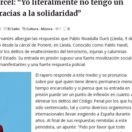
árcel: “Yo literalmente no tengo un
acias a la solidaridad”
1
El Salto
Cultura
,
Música
1
0
vantes albergan las respuestas que Pablo Rivadulla Duró (Lleida, 9 d
o desde la cárcel de Ponent, en Lleida. Conocido como Pablo Hasél,
 los delitos de enaltecimiento del terrorismo, injurias y calumnias
el Estado. Su entrada en prisión supuso una fuerte movilización social
manifestantes y una fuerte respuesta policial.
El rapero responde a este medio y se pronuncia
sobre por qué quien tiene dinero permanece men
tiempo encarcelado y si piensa que su entrada en
prisión puede ser un punto de inflexión en cuanto 
eliminar los delitos del Código Penal por los que h
sido sentenciado, tal y como diversos organismos
internacionales llevan exigiendo a España durante
años. Al final de sus respuestas remitidas a este
periodista, un apunte: “Pido por favor que todo