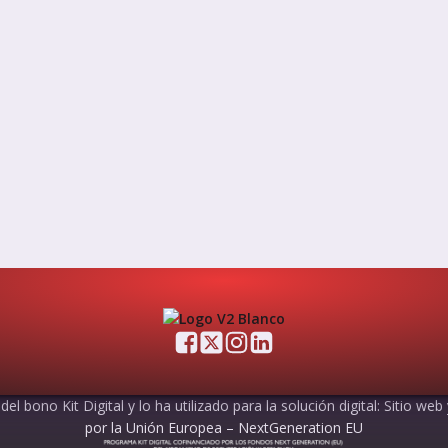
el bono Kit Digital y lo ha utilizado para la solución digital: Sitio web
por la Unión Europea – NextGeneration EU