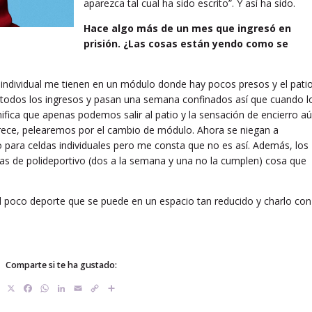
aparezca tal cual ha sido escrito”. Y así ha sido.
Hace algo más de un mes que ingresó en
prisión. ¿Las cosas están yendo como se
 individual me tienen en un módulo donde hay pocos presos y el pati
 todos los ingresos y pasan una semana confinados así que cuando l
gnifica que apenas podemos salir al patio y la sensación de encierro a
rece, pelearemos por el cambio de módulo. Ahora se niegan a
para celdas individuales pero me consta que no es así. Además, los
 de polideportivo (dos a la semana y una no la cumplen) cosa que
el poco deporte que se puede en un espacio tan reducido y charlo con
Comparte si te ha gustado:
X
Facebook
WhatsApp
LinkedIn
Email
Copy
Compartir
Link