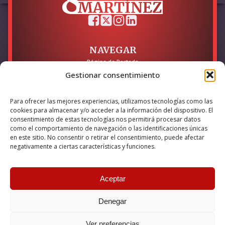
NAVEGAR
Página de Portada
Sobre mí / Contacto
Gestionar consentimiento
LEGAL
Para ofrecer las mejores experiencias, utilizamos tecnologías como las
Política de Privacidad
cookies para almacenar y/o acceder a la información del dispositivo. El
Política de Cookies
consentimiento de estas tecnologías nos permitirá procesar datos
Accesibilidad
como el comportamiento de navegación o las identificaciones únicas
en este sitio. No consentir o retirar el consentimiento, puede afectar
Esta empresa ha sido beneficiaria del bono Kit Digital y lo ha
negativamente a ciertas características y funciones.
utilizado para la solución digital: Sitio web y presencia en
internet, financiado por la Unión Europea – NextGeneration EU
Aceptar
Denegar
© 2026 Guillermo Martínez | Todos los derechos reservados |
Powered by
Anova IT
Ver preferencias