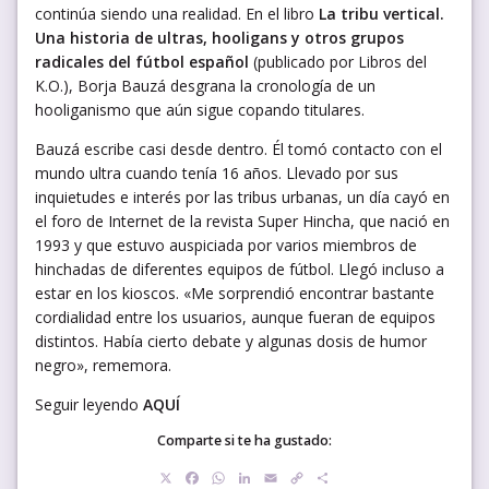
continúa siendo una realidad. En el libro
La tribu vertical.
Una historia de ultras, hooligans y otros grupos
radicales del fútbol español
(publicado por Libros del
K.O.), Borja Bauzá desgrana la cronología de un
hooliganismo que aún sigue copando titulares.
Bauzá escribe casi desde dentro. Él tomó contacto con el
mundo ultra cuando tenía 16 años. Llevado por sus
inquietudes e interés por las tribus urbanas, un día cayó en
el foro de Internet de la revista Super Hincha, que nació en
1993 y que estuvo auspiciada por varios miembros de
hinchadas de diferentes equipos de fútbol. Llegó incluso a
estar en los kioscos. «Me sorprendió encontrar bastante
cordialidad entre los usuarios, aunque fueran de equipos
distintos. Había cierto debate y algunas dosis de humor
negro», rememora.
Seguir leyendo
AQUÍ
Comparte si te ha gustado:
X
Facebook
WhatsApp
LinkedIn
Email
Copy
Compartir