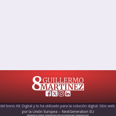
el bono Kit Digital y lo ha utilizado para la solución digital: Sitio web
por la Unión Europea – NextGeneration EU