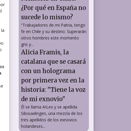
por
¿Por qué en España no
l
sucede lo mismo?
“Trabajadores de mi Patria, tengo
 la
fe en Chile y su destino. Superarán
otros hombres este momento
vo
gris y...
o
Alicia Framis, la
catalana que se casará
os
con un holograma
a
por primera vez en la
se
historia: "Tiene la voz
de mi exnovio"
Él se llama AILex y se apellida
Sibouwlingen, una mezcla de los
tres apellidos de los exnovios
holandeses...