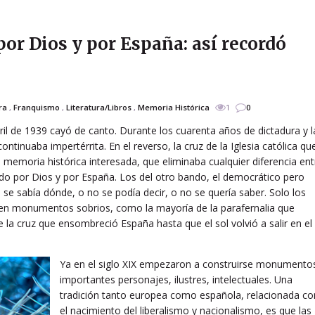
por Dios y por España: así recordó
ra
,
Franquismo
,
Literatura/Libros
,
Memoria Histórica
1
0
l de 1939 cayó de canto. Durante los cuarenta años de dictadura y l
ontinuaba impertérrita. En el reverso, la cruz de la Iglesia católica qu
e memoria histórica interesada, que eliminaba cualquier diferencia ent
do por Dios y por España. Los del otro bando, el democrático pero
se sabía dónde, o no se podía decir, o no se quería saber. Solo los
 en monumentos sobrios, como la mayoría de la parafernalia que
e la cruz que ensombreció España hasta que el sol volvió a salir en el
Ya en el siglo XIX empezaron a construirse monumento
importantes personajes, ilustres, intelectuales. Una
tradición tanto europea como española, relacionada co
el nacimiento del liberalismo y nacionalismo, es que las