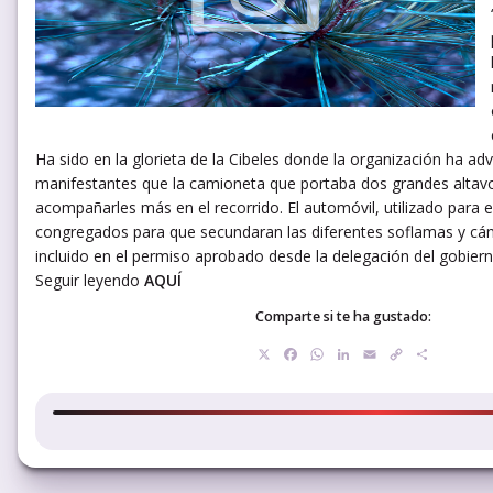
Ha sido en la glorieta de la Cibeles donde la organización ha adv
manifestantes que la camioneta que portaba dos grandes altav
acompañarles más en el recorrido. El automóvil, utilizado para 
congregados para que secundaran las diferentes soflamas y cán
incluido en el permiso aprobado desde la delegación del gobier
Seguir leyendo
AQUÍ
Comparte si te ha gustado:
X
Facebook
WhatsApp
LinkedIn
Email
Copy
Compar
Link