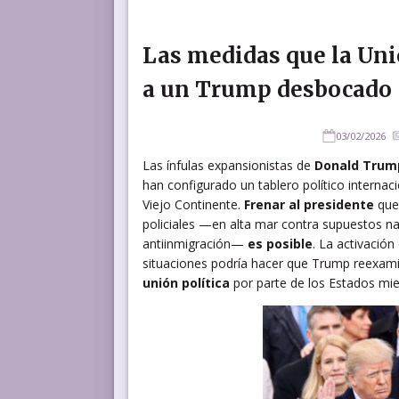
Las medidas que la Uni
a un Trump desbocado
03/02/2026
Las ínfulas expansionistas de
Donald Trum
han configurado un tablero político internac
Viejo Continente.
Frenar al presidente
que 
policiales —en alta mar contra supuestos nar
antiinmigración—
es posible
. La activació
situaciones podría hacer que Trump reexami
unión política
por parte de los Estados mie