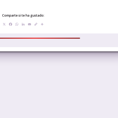
Comparte si te ha gustado:
X
Facebook
WhatsApp
LinkedIn
Email
Copy
Compartir
Link