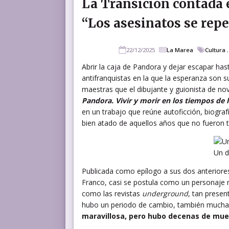
La Transición contada 
“Los asesinatos se rep
22/12/2025
La Marea
Cultura
Abrir la caja de Pandora y dejar escapar has
antifranquistas en la que la esperanza son su
maestras que el dibujante y guionista de no
Pandora. Vivir y morir en los tiempos de l
en un trabajo que reúne autoficción, biograf
bien atado de aquellos años que no fueron
Un d
Publicada como epílogo a sus dos anteriores
Franco, casi se postula como un personaje má
como las revistas
underground
, tan presen
hubo un periodo de cambio, también mucha 
maravillosa, pero hubo decenas de mue