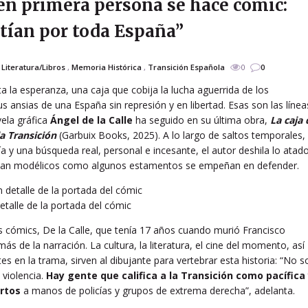
en primera persona se hace cómic:
etían por toda España”
,
Literatura/Libros
,
Memoria Histórica
,
Transición Española
0
0
ta la esperanza, una caja que cobija la lucha aguerrida de los
s ansias de una España sin represión y en libertad. Esas son las línea
vela gráfica
Ángel de la Calle
ha seguido en su última obra,
La caja 
a Transición
(Garbuix Books, 2025). A lo largo de saltos temporales,
ía y una búsqueda real, personal e incesante, el autor deshila lo atad
 tan modélicos como algunos estamentos se empeñan en defender.
etalle de la portada del cómic
 cómics, De la Calle, que tenía 17 años cuando murió Francisco
s de la narración. La cultura, la literatura, el cine del momento, así
tes en la trama, sirven al dibujante para vertebrar esta historia: “No s
violencia.
Hay gente que califica a la Transición como pacífica
rtos
a manos de policías y grupos de extrema derecha”, adelanta.