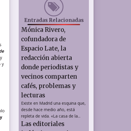
Entradas Relacionadas
Mónica Rivero,
cofundadora de
s
Espacio Late, la
de
redacción abierta
 y
o y
donde periodistas y
vecinos comparten
cafés, problemas y
lecturas
Existe en Madrid una esquina que,
desde hace medio año, está
olo
repleta de vida. «La casa de la...
 y
Las editoriales