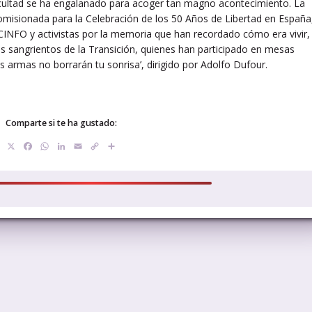
 Facultad se ha engalanado para acoger tan magno acontecimiento. La
omisionada para la Celebración de los 50 Años de Libertad en España
CINFO y activistas por la memoria que han recordado cómo era vivir,
s sangrientos de la Transición, quienes han participado en mesas
 armas no borrarán tu sonrisa’, dirigido por Adolfo Dufour.
Comparte si te ha gustado:
X
Facebook
WhatsApp
LinkedIn
Email
Copy
Compartir
Link