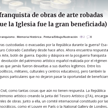
franquista de obras de arte robadas
ue la Iglesia fue la gran beneficiada)
Franquismo
,
Memoria Histórica
,
Pintura/Dibujo/Ilustración
2
0
ras custodiadas o evacuadas por la República durante la guerra? Esa 
turo Colorado Castellary desde hace años. Ahora encuentra respuesta
 Arte, botín de guerra. Expolio y diáspora en la posguerra franquista
devolución del patrimonio artístico español realizada por el régimen
ras que jamás fueron devueltas a sus dueños legítimos. Entre los
olíticos, militares, culturales y centros educativos), pero también la
algunos particulares que no dejaron pasar la oportunidad de beneficiar
 Civil, como tantas cosas que aún no tienen respuesta. La República
trimonio artístico creando la Junta del Tesoro Artístico (JTA), encarg
les de obras. Junto a ella, un comité internacional constituido por la
emocráticos, como el Louvre en París o la National Gallery de Londres,