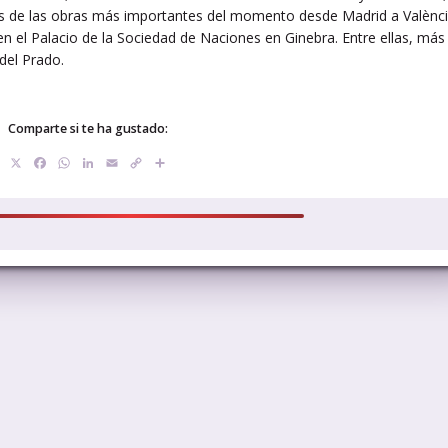
as de las obras más importantes del momento desde Madrid a Valènci
en el Palacio de la Sociedad de Naciones en Ginebra. Entre ellas, más
del Prado.
Comparte si te ha gustado:
X
Facebook
WhatsApp
LinkedIn
Email
Copy
Compartir
Link