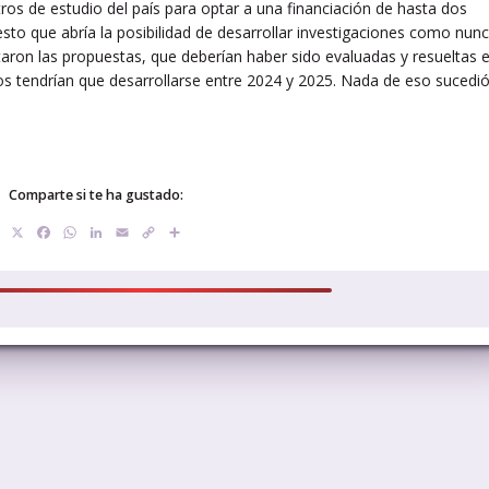
tros de estudio del país para optar a una financiación de hasta dos
sto que abría la posibilidad de desarrollar investigaciones como nun
taron las propuestas, que deberían haber sido evaluadas y resueltas e
s tendrían que desarrollarse entre 2024 y 2025. Nada de eso sucedió
Comparte si te ha gustado:
X
Facebook
WhatsApp
LinkedIn
Email
Copy
Compartir
Link