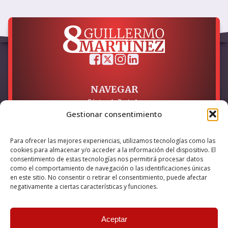
NAVEGAR
Página de Portada
Sobre mí / Contacto
Gestionar consentimiento
LEGAL
Para ofrecer las mejores experiencias, utilizamos tecnologías como las
cookies para almacenar y/o acceder a la información del dispositivo. El
Política de Privacidad
Política de Cookies
consentimiento de estas tecnologías nos permitirá procesar datos
Accesibilidad
como el comportamiento de navegación o las identificaciones únicas
en este sitio. No consentir o retirar el consentimiento, puede afectar
Esta empresa ha sido beneficiaria del bono Kit Digital y lo ha
negativamente a ciertas características y funciones.
utilizado para la solución digital: Sitio web y presencia en
internet, financiado por la Unión Europea – NextGeneration EU
Aceptar