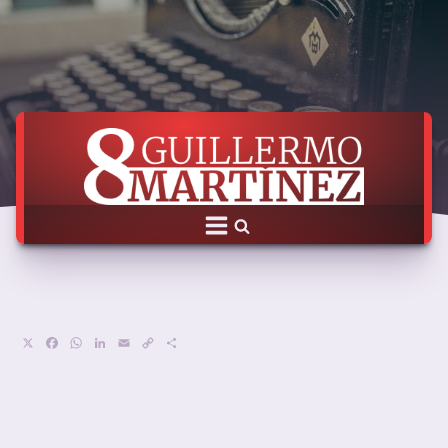
X
Facebook
WhatsApp
LinkedIn
Email
Copy
Compartir
Link