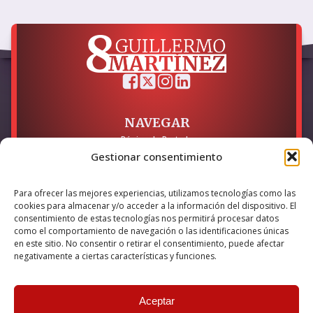
NAVEGAR
Página de Portada
Sobre mí / Contacto
Gestionar consentimiento
LEGAL
Para ofrecer las mejores experiencias, utilizamos tecnologías como las
cookies para almacenar y/o acceder a la información del dispositivo. El
Política de Privacidad
Política de Cookies
consentimiento de estas tecnologías nos permitirá procesar datos
Accesibilidad
como el comportamiento de navegación o las identificaciones únicas
en este sitio. No consentir o retirar el consentimiento, puede afectar
Esta empresa ha sido beneficiaria del bono Kit Digital y lo ha
negativamente a ciertas características y funciones.
utilizado para la solución digital: Sitio web y presencia en
internet, financiado por la Unión Europea – NextGeneration EU
Aceptar