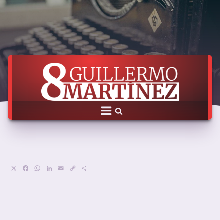
X
Facebook
WhatsApp
LinkedIn
Email
Copy
Compartir
Link