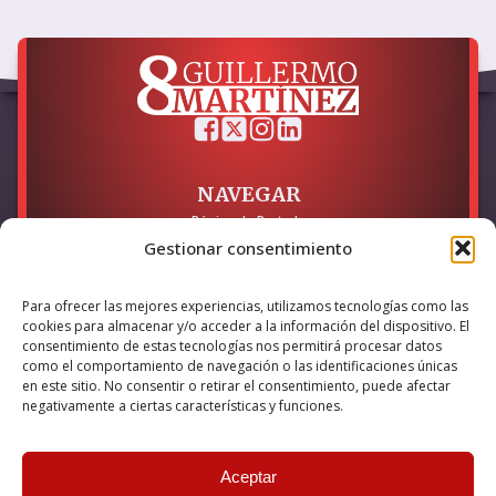
NAVEGAR
Página de Portada
Sobre mí / Contacto
Gestionar consentimiento
LEGAL
Para ofrecer las mejores experiencias, utilizamos tecnologías como las
cookies para almacenar y/o acceder a la información del dispositivo. El
Política de Privacidad
Política de Cookies
consentimiento de estas tecnologías nos permitirá procesar datos
Accesibilidad
como el comportamiento de navegación o las identificaciones únicas
en este sitio. No consentir o retirar el consentimiento, puede afectar
Esta empresa ha sido beneficiaria del bono Kit Digital y lo ha
negativamente a ciertas características y funciones.
utilizado para la solución digital: Sitio web y presencia en
internet, financiado por la Unión Europea – NextGeneration EU
Aceptar