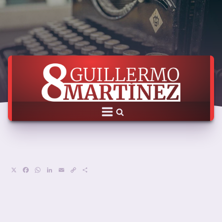
X
Facebook
WhatsApp
LinkedIn
Email
Copy
Compartir
Link