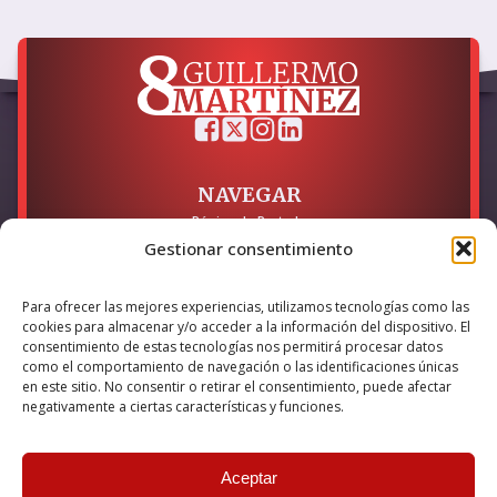
NAVEGAR
Página de Portada
Sobre mí / Contacto
Gestionar consentimiento
LEGAL
Para ofrecer las mejores experiencias, utilizamos tecnologías como las
cookies para almacenar y/o acceder a la información del dispositivo. El
Política de Privacidad
Política de Cookies
consentimiento de estas tecnologías nos permitirá procesar datos
Accesibilidad
como el comportamiento de navegación o las identificaciones únicas
en este sitio. No consentir o retirar el consentimiento, puede afectar
Esta empresa ha sido beneficiaria del bono Kit Digital y lo ha
negativamente a ciertas características y funciones.
utilizado para la solución digital: Sitio web y presencia en
internet, financiado por la Unión Europea – NextGeneration EU
Aceptar