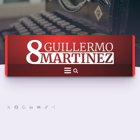
X
Facebook
WhatsApp
LinkedIn
Email
Copy
Compartir
Link