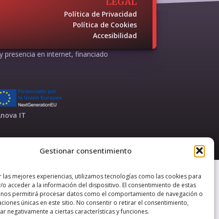
LEGAL
Política de Privacidad
Política de Cookies
Accesibilidad
 y presencia en internet, financiado
nova IT
Gestionar consentimiento
r las mejores experiencias, utilizamos tecnologías como las cookies para
/o acceder a la información del dispositivo. El consentimiento de estas
 nos permitirá procesar datos como el comportamiento de navegación o
caciones únicas en este sitio. No consentir o retirar el consentimiento,
r negativamente a ciertas características y funciones.