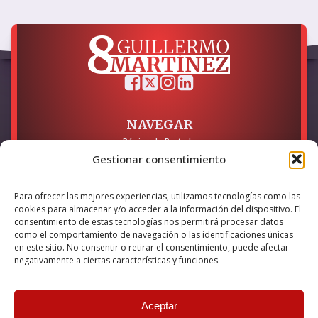
NAVEGAR
Página de Portada
Sobre mí / Contacto
Gestionar consentimiento
LEGAL
Para ofrecer las mejores experiencias, utilizamos tecnologías como las
cookies para almacenar y/o acceder a la información del dispositivo. El
Política de Privacidad
Política de Cookies
consentimiento de estas tecnologías nos permitirá procesar datos
Accesibilidad
como el comportamiento de navegación o las identificaciones únicas
en este sitio. No consentir o retirar el consentimiento, puede afectar
Esta empresa ha sido beneficiaria del bono Kit Digital y lo ha
negativamente a ciertas características y funciones.
utilizado para la solución digital: Sitio web y presencia en
internet, financiado por la Unión Europea – NextGeneration EU
Aceptar