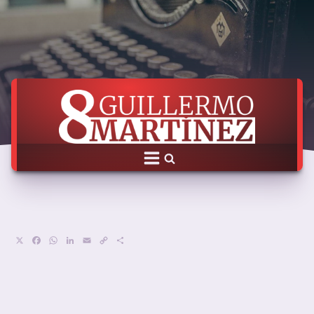
X
Facebook
WhatsApp
LinkedIn
Email
Copy
Compartir
Link