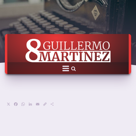
X
Facebook
WhatsApp
LinkedIn
Email
Copy
Compartir
Link