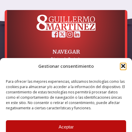
NAVEGAR
Página de Portada
Sobre mí / Contacto
Gestionar consentimiento
LEGAL
Para ofrecer las mejores experiencias, utilizamos tecnologías como las
cookies para almacenar y/o acceder a la información del dispositivo. El
Política de Privacidad
Política de Cookies
consentimiento de estas tecnologías nos permitirá procesar datos
Accesibilidad
como el comportamiento de navegación o las identificaciones únicas
en este sitio. No consentir o retirar el consentimiento, puede afectar
Esta empresa ha sido beneficiaria del bono Kit Digital y lo ha
negativamente a ciertas características y funciones.
utilizado para la solución digital: Sitio web y presencia en
internet, financiado por la Unión Europea – NextGeneration EU
Aceptar