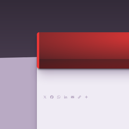
X
Facebook
WhatsApp
LinkedIn
Email
Copy
Compartir
Link