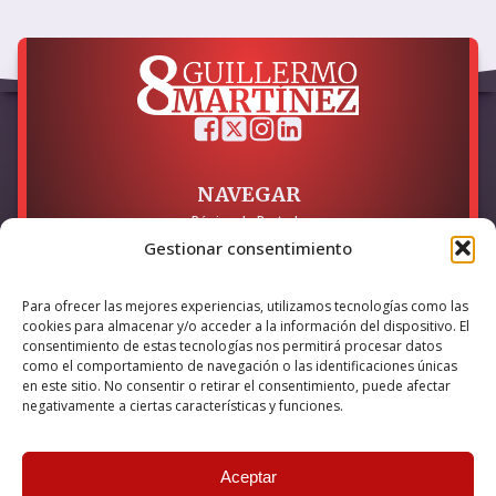
NAVEGAR
Página de Portada
Sobre mí / Contacto
Gestionar consentimiento
LEGAL
Para ofrecer las mejores experiencias, utilizamos tecnologías como las
cookies para almacenar y/o acceder a la información del dispositivo. El
Política de Privacidad
Política de Cookies
consentimiento de estas tecnologías nos permitirá procesar datos
Accesibilidad
como el comportamiento de navegación o las identificaciones únicas
en este sitio. No consentir o retirar el consentimiento, puede afectar
Esta empresa ha sido beneficiaria del bono Kit Digital y lo ha
negativamente a ciertas características y funciones.
utilizado para la solución digital: Sitio web y presencia en
internet, financiado por la Unión Europea – NextGeneration EU
Aceptar