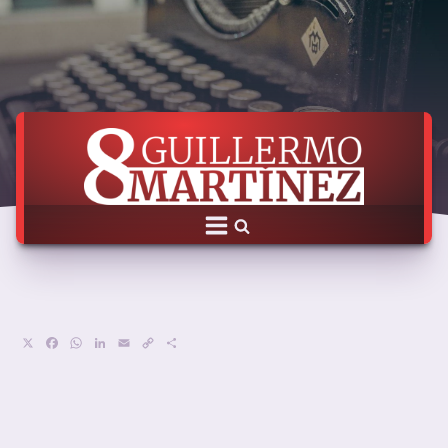
X
Facebook
WhatsApp
LinkedIn
Email
Copy
Compartir
Link