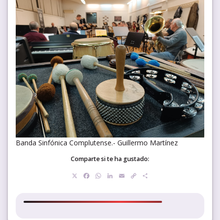
Banda Sinfónica Complutense.- Guillermo Martínez
Comparte si te ha gustado:
X
Facebook
WhatsApp
LinkedIn
Email
Copy
Compartir
Link