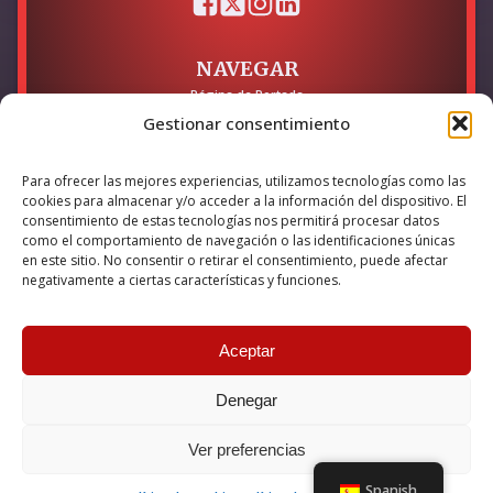
NAVEGAR
Página de Portada
Sobre mí / Contacto
Gestionar consentimiento
LEGAL
Para ofrecer las mejores experiencias, utilizamos tecnologías como las
Política de Privacidad
cookies para almacenar y/o acceder a la información del dispositivo. El
Política de Cookies
consentimiento de estas tecnologías nos permitirá procesar datos
Accesibilidad
como el comportamiento de navegación o las identificaciones únicas
en este sitio. No consentir o retirar el consentimiento, puede afectar
Esta empresa ha sido beneficiaria del bono Kit Digital y lo ha
negativamente a ciertas características y funciones.
utilizado para la solución digital: Sitio web y presencia en
internet, financiado por la Unión Europea – NextGeneration EU
Aceptar
Denegar
© 2026 Guillermo Martínez | Todos los derechos reservados |
Powered by
Anova IT
Ver preferencias
Spanish