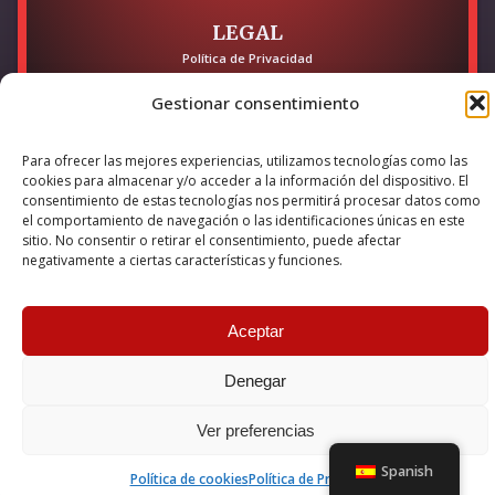
LEGAL
Política de Privacidad
Política de Cookies
Accesibilidad
Gestionar consentimiento
Esta empresa ha sido beneficiaria del bono Kit Digital y lo ha
utilizado para la solución digital: Sitio web y presencia en
Para ofrecer las mejores experiencias, utilizamos tecnologías como las
cookies para almacenar y/o acceder a la información del dispositivo. El
internet, financiado por la Unión Europea – NextGeneration EU
consentimiento de estas tecnologías nos permitirá procesar datos como
el comportamiento de navegación o las identificaciones únicas en este
sitio. No consentir o retirar el consentimiento, puede afectar
© 2026 Guillermo Martínez | Todos los derechos reservados |
negativamente a ciertas características y funciones.
Powered by
Anova IT
Aceptar
Denegar
Ver preferencias
Spanish
Política de cookies
Política de Privacidad