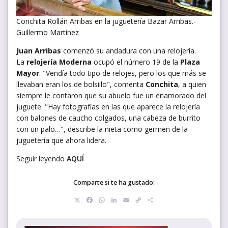
Conchita Rollán Arribas en la juguetería Bazar Arribas.-
Guillermo Martínez
Juan Arribas
comenzó su andadura con una relojería.
La
relojería Moderna
ocupó el número 19 de la
Plaza
Mayor
. "Vendía todo tipo de relojes, pero los que más se
llevaban eran los de bolsillo", comenta
Conchita
, a quien
siempre le contaron que su abuelo fue un enamorado del
juguete. "Hay fotografías en las que aparece la relojería
con balones de caucho colgados, una cabeza de burrito
con un palo…", describe la nieta como germen de la
juguetería que ahora lidera.
Seguir leyendo
AQUÍ
Comparte si te ha gustado:
X
Facebook
WhatsApp
LinkedIn
Email
Copy
Compartir
Link