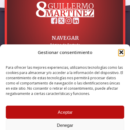
NAVEGAR
Página de Portada
Sobre mí / Contacto
Gestionar consentimiento
LEGAL
Para ofrecer las mejores experiencias, utilizamos tecnologías como las
Política de Privacidad
cookies para almacenar y/o acceder a la información del dispositivo. El
Política de Cookies
consentimiento de estas tecnologías nos permitirá procesar datos
Accesibilidad
como el comportamiento de navegación o las identificaciones únicas
en este sitio. No consentir o retirar el consentimiento, puede afectar
Esta empresa ha sido beneficiaria del bono Kit Digital y lo ha
negativamente a ciertas características y funciones.
utilizado para la solución digital: Sitio web y presencia en
internet, financiado por la Unión Europea – NextGeneration EU
Aceptar
Denegar
© 2026 Guillermo Martínez | Todos los derechos reservados |