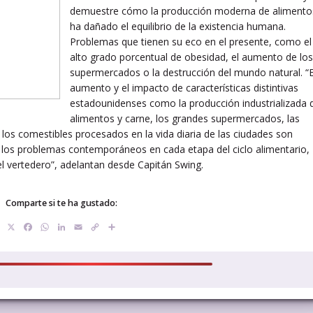
demuestre cómo la producción moderna de alimento
ha dañado el equilibrio de la existencia humana.
Problemas que tienen su eco en el presente, como el
alto grado porcentual de obesidad, el aumento de los
supermercados o la destrucción del mundo natural. “E
aumento y el impacto de características distintivas
estadounidenses como la producción industrializada 
alimentos y carne, los grandes supermercados, las
los comestibles procesados en la vida diaria de las ciudades son
y los problemas contemporáneos en cada etapa del ciclo alimentario,
 el vertedero”, adelantan desde Capitán Swing.
Comparte si te ha gustado:
X
Facebook
WhatsApp
LinkedIn
Email
Copy
Compartir
Link