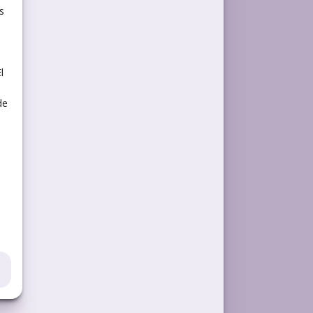
s
l
de