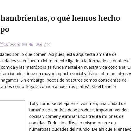
s hambrientas, o qué hemos hecho
mpo
28/12/2020
0
0
iudades son lo que comen. Así pues, esta arquitecta amante del
 ciudades se encuentra íntimamente ligado a la forma de alimentarse
a comida y las metrópolis es fundamental en nuestra vida cotidiana. E
entar ciudades tiene un mayor impacto social y físico sobre nosotros y
ue hagamos. Sin embargo, pocos de nosotros somos conscientes del
rnos cómo llega la comida a nuestros platos”. Steel tiene la
Tal y como se refleja en el volumen, una ciudad del
tamaño de Londres debe producir, importar, vender,
cocinar, comer y eliminar unos treinta millones de
comidas. Todos los días. Lo mismo ocurre en
numerosas ciudades del mundo. De ahí que el ensay