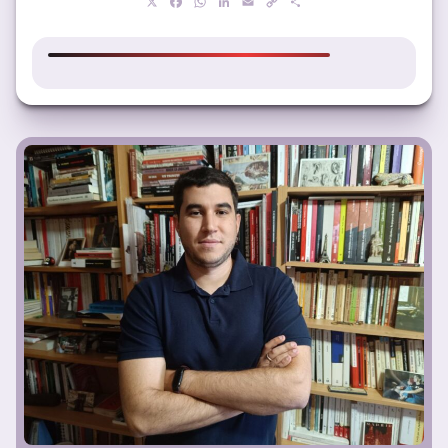
X
Facebook
WhatsApp
LinkedIn
Email
Copy
Compartir
Link