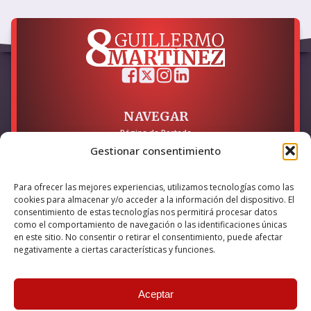
NAVEGAR
Página de Portada
Sobre mí / Contacto
Gestionar consentimiento
LEGAL
Para ofrecer las mejores experiencias, utilizamos tecnologías como las
Política de Privacidad
cookies para almacenar y/o acceder a la información del dispositivo. El
Política de Cookies
consentimiento de estas tecnologías nos permitirá procesar datos
Accesibilidad
como el comportamiento de navegación o las identificaciones únicas
en este sitio. No consentir o retirar el consentimiento, puede afectar
Esta empresa ha sido beneficiaria del bono Kit Digital y lo ha
negativamente a ciertas características y funciones.
utilizado para la solución digital: Sitio web y presencia en
internet, financiado por la Unión Europea – NextGeneration EU
Aceptar