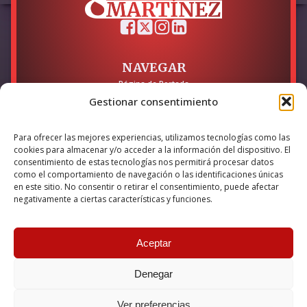
NAVEGAR
Página de Portada
Sobre mí / Contacto
Gestionar consentimiento
LEGAL
Para ofrecer las mejores experiencias, utilizamos tecnologías como las
Política de Privacidad
cookies para almacenar y/o acceder a la información del dispositivo. El
Política de Cookies
consentimiento de estas tecnologías nos permitirá procesar datos
Accesibilidad
como el comportamiento de navegación o las identificaciones únicas
en este sitio. No consentir o retirar el consentimiento, puede afectar
Esta empresa ha sido beneficiaria del bono Kit Digital y lo ha
negativamente a ciertas características y funciones.
utilizado para la solución digital: Sitio web y presencia en
internet, financiado por la Unión Europea – NextGeneration EU
Aceptar
Denegar
© 2026 Guillermo Martínez | Todos los derechos reservados |
Powered by
Anova IT
Ver preferencias