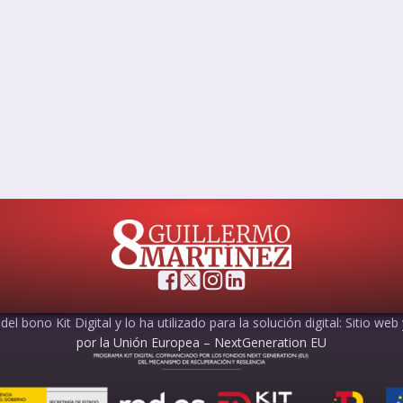
el bono Kit Digital y lo ha utilizado para la solución digital: Sitio web
por la Unión Europea – NextGeneration EU