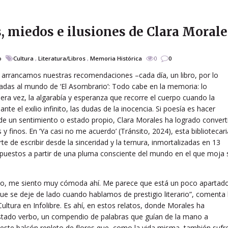
, miedos e ilusiones de Clara Morale
o
Cultura
,
Literatura/Libros
,
Memoria Histórica
0
0
í arrancamos nuestras recomendaciones –cada día, un libro, por lo
adas al mundo de ‘El Asombrario’: Todo cabe en la memoria: lo
mera vez, la algarabía y esperanza que recorre el cuerpo cuando la
ante el exilio infinito, las dudas de la inocencia. Si poesía es hacer
a de un sentimiento o estado propio, Clara Morales ha logrado convert
 finos. En ‘Ya casi no me acuerdo’ (Tránsito, 2024), esta bibliotecari
rte de escribir desde la sinceridad y la ternura, inmortalizadas en 13
puestos a partir de una pluma consciente del mundo en el que moja 
ho, me siento muy cómoda ahí. Me parece que está un poco apartad
ue se deje de lado cuando hablamos de prestigio literario”, comenta 
ultura en Infolibre. Es ahí, en estos relatos, donde Morales ha
justado verbo, un compendio de palabras que guían de la mano a
 este balcón repleto de flores que, como la vida misma, también sufr