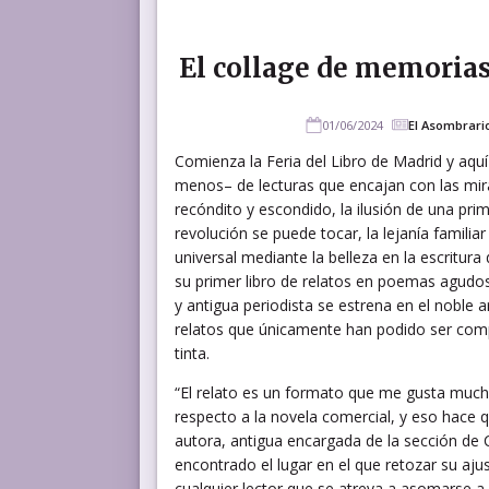
El collage de memorias
01/06/2024
El Asombrari
Comienza la Feria del Libro de Madrid y aqu
menos– de lecturas que encajan con las mir
recóndito y escondido, la ilusión de una pri
revolución se puede tocar, la lejanía familiar 
universal mediante la belleza en la escritur
su primer libro de relatos en poemas agudos y
y antigua periodista se estrena en el noble a
relatos que únicamente han podido ser com
tinta.
“El relato es un formato que me gusta muc
respecto a la novela comercial, y eso hace q
autora, antigua encargada de la sección de C
encontrado el lugar en el que retozar su a
cualquier lector que se atreva a asomarse a