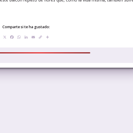
Comparte si te ha gustado:
X
Facebook
WhatsApp
LinkedIn
Email
Copy
Compartir
Link