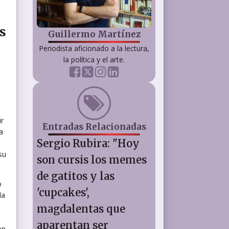
s
Guillermo Martínez
Periodista aficionado a la lectura,
la política y el arte.
ir
Entradas Relacionadas
a
Sergio Rubira: "Hoy
su
son cursis los memes
de gatitos y las
o
'cupcakes',
la
magdalentas que
aparentan ser
en