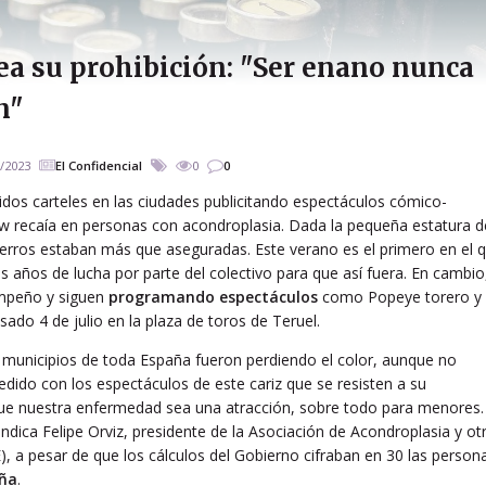
ea su prohibición: "Ser enano nunca
n"
/2023
El Confidencial
0
0
idos carteles en las ciudades publicitando espectáculos cómico-
ow recaía en personas con acondroplasia. Dada la pequeña estatura d
ecerros estaban más que aseguradas. Este verano es el primero en el 
ras años de lucha por parte del colectivo para que así fuera. En cambio
mpeño y siguen
programando espectáculos
como Popeye torero y
sado 4 de julio en la plaza de toros de Teruel.
 municipios de toda España fueron perdiendo el color, aunque no
edido con los espectáculos de este cariz que se resisten a su
 que nuestra enfermedad sea una atracción, sobre todo para menores.
ndica Felipe Orviz, presidente de la Asociación de Acondroplasia y ot
, a pesar de que los cálculos del Gobierno cifraban en 30 las person
aña
.