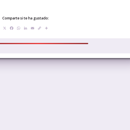
Comparte si te ha gustado:
X
Facebook
WhatsApp
LinkedIn
Email
Copy
Compartir
Link