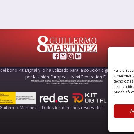
el bono Kit Digital y lo ha utilizado para la solución digital: Sitio web
Para ofrece
almacenar y
por la Unión Europea – NextGeneration EU
tecnologías
las identifi
puede afecta
Guillermo Martínez | Todos los derechos reservados |
Powered by
A
A