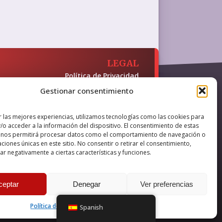
LEGAL
Política de Privacidad
Política de Cookies
Gestionar consentimiento
Accesibilidad
 y presencia en internet, financiado
r las mejores experiencias, utilizamos tecnologías como las cookies para
/o acceder a la información del dispositivo. El consentimiento de estas
 nos permitirá procesar datos como el comportamiento de navegación o
caciones únicas en este sitio. No consentir o retirar el consentimiento,
r negativamente a ciertas características y funciones.
nova IT
ceptar
Denegar
Ver preferencias
Política de cookies
Política de Privacidad
Spanish