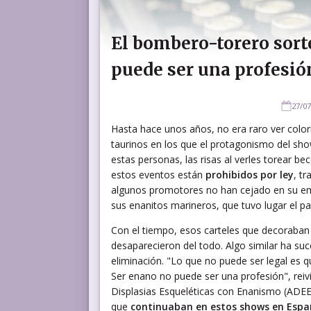
El bombero-torero sort
puede ser una profesió
27/07
Hasta hace unos años, no era raro ver color
taurinos en los que el protagonismo del sh
estas personas, las risas al verles torear b
estos eventos están
prohibidos por ley
, t
algunos promotores no han cejado en su e
sus enanitos marineros, que tuvo lugar el pa
Con el tiempo, esos carteles que decoraban
desaparecieron del todo. Algo similar ha suc
eliminación. "Lo que no puede ser legal es
Ser enano no puede ser una profesión", reivi
Displasias Esqueléticas con Enanismo (ADEE)
que
continuaban en estos shows en Esp