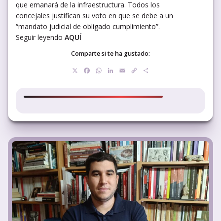
que emanará de la infraestructura. Todos los
concejales justifican su voto en que se debe a un
“mandato judicial de obligado cumplimiento”.
Seguir leyendo
AQUÍ
Comparte si te ha gustado:
X
Facebook
WhatsApp
LinkedIn
Email
Copy
Compartir
Link