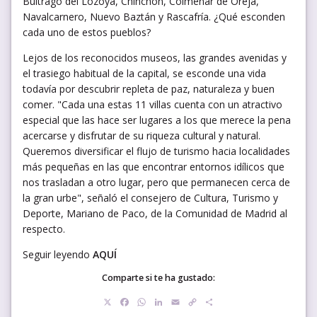
Buitrago del Lozoya, Chinchón, Colmenar de Oreja,
Navalcarnero, Nuevo Baztán y Rascafría. ¿Qué esconden
cada uno de estos pueblos?
Lejos de los reconocidos museos, las grandes avenidas y
el trasiego habitual de la capital, se esconde una vida
todavía por descubrir repleta de paz, naturaleza y buen
comer. "Cada una estas 11 villas cuenta con un atractivo
especial que las hace ser lugares a los que merece la pena
acercarse y disfrutar de su riqueza cultural y natural.
Queremos diversificar el flujo de turismo hacia localidades
más pequeñas en las que encontrar entornos idílicos que
nos trasladan a otro lugar, pero que permanecen cerca de
la gran urbe", señaló el consejero de Cultura, Turismo y
Deporte, Mariano de Paco, de la Comunidad de Madrid al
respecto.
Seguir leyendo
AQUÍ
Comparte si te ha gustado:
X
Facebook
WhatsApp
LinkedIn
Email
Copy
Compartir
Link