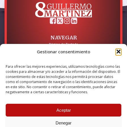
NAVEGAR
Página de Portada
Sobre mí / Contacto
Gestionar consentimiento
LEGAL
Para ofrecer las mejores experiencias, utilizamos tecnologías como las
Política de Privacidad
cookies para almacenar y/o acceder a la información del dispositivo. El
Política de Cookies
consentimiento de estas tecnologías nos permitirá procesar datos
Accesibilidad
como el comportamiento de navegación o las identificaciones únicas
en este sitio. No consentir o retirar el consentimiento, puede afectar
Esta empresa ha sido beneficiaria del bono Kit Digital y lo ha
negativamente a ciertas características y funciones.
utilizado para la solución digital: Sitio web y presencia en
internet, financiado por la Unión Europea – NextGeneration EU
Aceptar
Denegar
© 2026 Guillermo Martínez | Todos los derechos reservados |