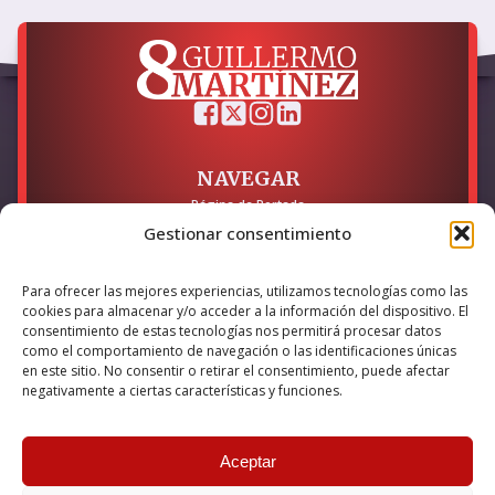
NAVEGAR
Página de Portada
Sobre mí / Contacto
Gestionar consentimiento
LEGAL
Para ofrecer las mejores experiencias, utilizamos tecnologías como las
Política de Privacidad
cookies para almacenar y/o acceder a la información del dispositivo. El
Política de Cookies
consentimiento de estas tecnologías nos permitirá procesar datos
Accesibilidad
como el comportamiento de navegación o las identificaciones únicas
en este sitio. No consentir o retirar el consentimiento, puede afectar
Esta empresa ha sido beneficiaria del bono Kit Digital y lo ha
negativamente a ciertas características y funciones.
utilizado para la solución digital: Sitio web y presencia en
internet, financiado por la Unión Europea – NextGeneration EU
Aceptar