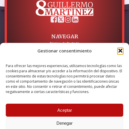
NAVEGAR
Página de Portada
Sobre mí / Contacto
Gestionar consentimiento
LEGAL
Para ofrecer las mejores experiencias, utilizamos tecnologías como las
Política de Privacidad
cookies para almacenar y/o acceder a la información del dispositivo. El
Política de Cookies
consentimiento de estas tecnologías nos permitirá procesar datos
Accesibilidad
como el comportamiento de navegación o las identificaciones únicas
en este sitio. No consentir o retirar el consentimiento, puede afectar
Esta empresa ha sido beneficiaria del bono Kit Digital y lo ha
negativamente a ciertas características y funciones.
utilizado para la solución digital: Sitio web y presencia en
internet, financiado por la Unión Europea – NextGeneration EU
Aceptar
Denegar
© 2026 Guillermo Martínez | Todos los derechos reservados |