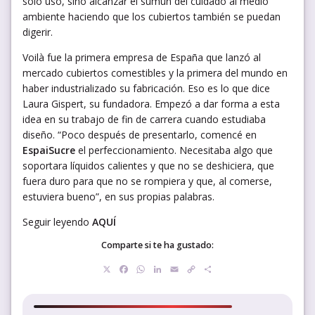
solo uso, sino alcanzar el sumun del cuidado al medio
ambiente haciendo que los cubiertos también se puedan
digerir.
Voilà fue la primera empresa de España que lanzó al
mercado cubiertos comestibles y la primera del mundo en
haber industrializado su fabricación. Eso es lo que dice
Laura Gispert, su fundadora. Empezó a dar forma a esta
idea en su trabajo de fin de carrera cuando estudiaba
diseño. “Poco después de presentarlo, comencé en
EspaiSucre
el perfeccionamiento. Necesitaba algo que
soportara líquidos calientes y que no se deshiciera, que
fuera duro para que no se rompiera y que, al comerse,
estuviera bueno”, en sus propias palabras.
Seguir leyendo
AQUÍ
Comparte si te ha gustado:
X
Facebook
WhatsApp
LinkedIn
Email
Copy
Compartir
Link