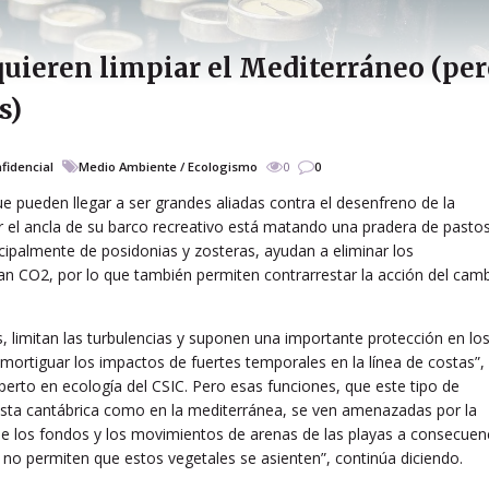
uieren limpiar el Mediterráneo (pe
s)
nfidencial
Medio Ambiente / Ecologismo
0
0
e pueden llegar a ser grandes aliadas contra el desenfreno de la
ar el ancla de su barco recreativo está matando una pradera de pasto
cipalmente de posidonias y zosteras, ayudan a eliminar los
ran CO2, por lo que también permiten contrarrestar la acción del cam
, limitan las turbulencias y suponen una importante protección en lo
ortiguar los impactos de fuertes temporales en la línea de costas”,
perto en ecología del CSIC. Pero esas funciones, que este tipo de
costa cantábrica como en la mediterránea, se ven amenazadas por la
de los fondos y los movimientos de arenas de las playas a consecuen
 no permiten que estos vegetales se asienten”, continúa diciendo.