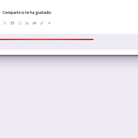
Comparte si te ha gustado:
X
Facebook
WhatsApp
LinkedIn
Email
Copy
Compartir
Link