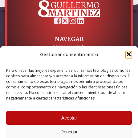
NAVEGAR
Página de Portada
Sobre mí / Contacto
Gestionar consentimiento
LEGAL
Para ofrecer las mejores experiencias, utilizamos tecnologías como las
Política de Privacidad
cookies para almacenar y/o acceder a la información del dispositivo. El
Política de Cookies
consentimiento de estas tecnologías nos permitirá procesar datos
Accesibilidad
como el comportamiento de navegación o las identificaciones únicas
en este sitio. No consentir o retirar el consentimiento, puede afectar
Esta empresa ha sido beneficiaria del bono Kit Digital y lo ha
negativamente a ciertas características y funciones.
utilizado para la solución digital: Sitio web y presencia en
internet, financiado por la Unión Europea – NextGeneration EU
Aceptar
Denegar
© 2026 Guillermo Martínez | Todos los derechos reservados |