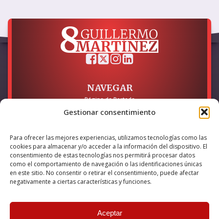
NAVEGAR
Página de Portada
Sobre mí / Contacto
Gestionar consentimiento
LEGAL
Para ofrecer las mejores experiencias, utilizamos tecnologías como las
Política de Privacidad
cookies para almacenar y/o acceder a la información del dispositivo. El
Política de Cookies
consentimiento de estas tecnologías nos permitirá procesar datos
Accesibilidad
como el comportamiento de navegación o las identificaciones únicas
en este sitio. No consentir o retirar el consentimiento, puede afectar
Esta empresa ha sido beneficiaria del bono Kit Digital y lo ha
negativamente a ciertas características y funciones.
utilizado para la solución digital: Sitio web y presencia en
internet, financiado por la Unión Europea – NextGeneration EU
Aceptar