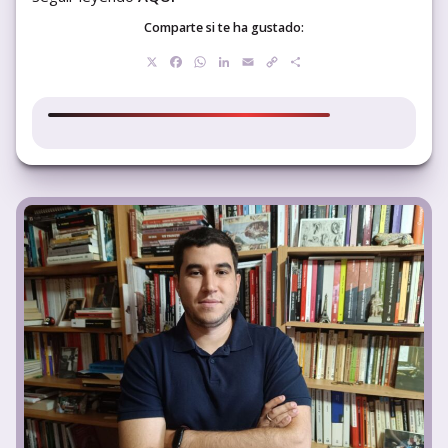
Comparte si te ha gustado:
X
Facebook
WhatsApp
LinkedIn
Email
Copy
Compartir
Link