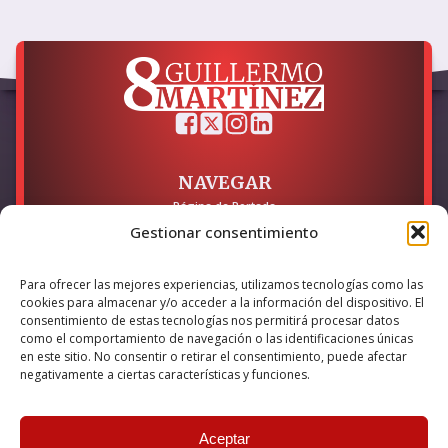
NAVEGAR
Página de Portada
Sobre mí / Contacto
Gestionar consentimiento
LEGAL
Para ofrecer las mejores experiencias, utilizamos tecnologías como las
Política de Privacidad
cookies para almacenar y/o acceder a la información del dispositivo. El
Política de Cookies
consentimiento de estas tecnologías nos permitirá procesar datos
Accesibilidad
como el comportamiento de navegación o las identificaciones únicas
en este sitio. No consentir o retirar el consentimiento, puede afectar
Esta empresa ha sido beneficiaria del bono Kit Digital y lo ha
negativamente a ciertas características y funciones.
utilizado para la solución digital: Sitio web y presencia en
internet, financiado por la Unión Europea – NextGeneration EU
Aceptar