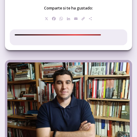
Comparte si te ha gustado:
X
Facebook
WhatsApp
LinkedIn
Email
Copy
Compartir
Link