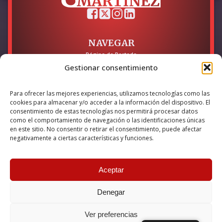
NAVEGAR
Página de Portada
Sobre mí / Contacto
Gestionar consentimiento
LEGAL
Para ofrecer las mejores experiencias, utilizamos tecnologías como las
Política de Privacidad
cookies para almacenar y/o acceder a la información del dispositivo. El
Política de Cookies
consentimiento de estas tecnologías nos permitirá procesar datos
Accesibilidad
como el comportamiento de navegación o las identificaciones únicas
en este sitio. No consentir o retirar el consentimiento, puede afectar
Esta empresa ha sido beneficiaria del bono Kit Digital y lo ha
negativamente a ciertas características y funciones.
utilizado para la solución digital: Sitio web y presencia en
internet, financiado por la Unión Europea – NextGeneration EU
Aceptar
Denegar
© 2026 Guillermo Martínez | Todos los derechos reservados |
Powered by
Anova IT
Ver preferencias