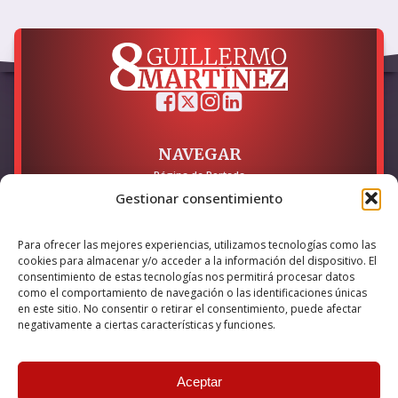
NAVEGAR
Página de Portada
Sobre mí / Contacto
Gestionar consentimiento
LEGAL
Para ofrecer las mejores experiencias, utilizamos tecnologías como las
Política de Privacidad
cookies para almacenar y/o acceder a la información del dispositivo. El
Política de Cookies
consentimiento de estas tecnologías nos permitirá procesar datos
Accesibilidad
como el comportamiento de navegación o las identificaciones únicas
en este sitio. No consentir o retirar el consentimiento, puede afectar
Esta empresa ha sido beneficiaria del bono Kit Digital y lo ha
negativamente a ciertas características y funciones.
utilizado para la solución digital: Sitio web y presencia en
internet, financiado por la Unión Europea – NextGeneration EU
Aceptar