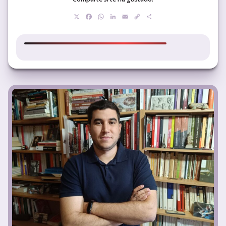
X
Facebook
WhatsApp
LinkedIn
Email
Copy
Compartir
Link